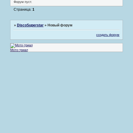
Форум пуст.
Страница:
1
»
DiscoSuperstar
»
Новый форум
создать форум
Мото-триал