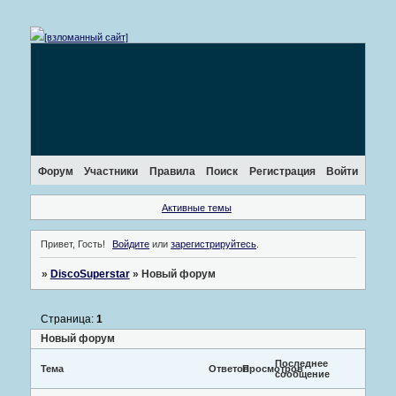
[взломанный сайт]
Форум
Участники
Правила
Поиск
Регистрация
Войти
Активные темы
Привет, Гость!
Войдите
или
зарегистрируйтесь
.
»
DiscoSuperstar
»
Новый форум
Страница:
1
Новый форум
Последнее
Тема
Ответов
Просмотров
сообщение