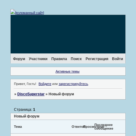
[взломанный сайт]
Форум
Участники
Правила
Поиск
Регистрация
Войти
Активные темы
Привет, Гость!
Войдите
или
зарегистрируйтесь
.
»
DiscoSuperstar
»
Новый форум
Страница:
1
Новый форум
Последнее
Тема
Ответов
Просмотров
сообщение