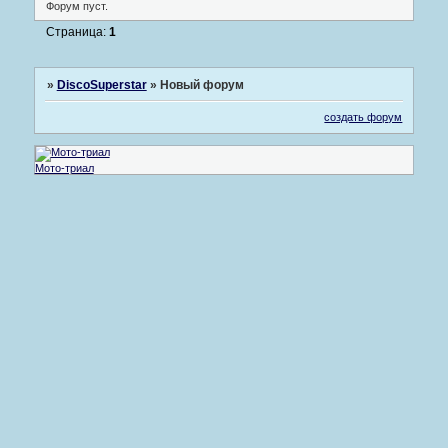
Форум пуст.
Страница:
1
»
DiscoSuperstar
»
Новый форум
создать форум
Мото-триал