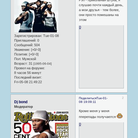
слушаю почти каждый день,
а мои друзья - тем более,
они просто помешаны на
этом
0
Зарегистрирован
: Tue-01-08
Приглашений:
0
Сообщений:
504
Уважение:
[+0/-0]
Позитив:
[+0/-0]
Пол:
Мужской
Возраст:
31
[1995-06-04]
Провел на форуме:
8 часов 56 минут
Последний визит:
Fri-05-08 21:49:22
2
Поделиться
Tue-01-
Dj bond
08 19:09:11
Модератор
Кроме меня у меня
пперепады получаются
0