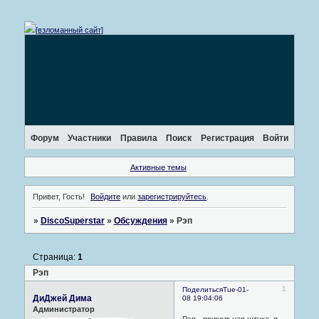
[взломанный сайт]
Форум
Участники
Правила
Поиск
Регистрация
Войти
Активные темы
Привет, Гость!
Войдите
или
зарегистрируйтесь
.
»
DiscoSuperstar
»
Обсуждения
»
Рэп
Страница:
1
Рэп
1
Поделиться
Tue-01-
ДиДжей Дима
08 19:04:06
Администратор
Рэп - прикольная штука, я